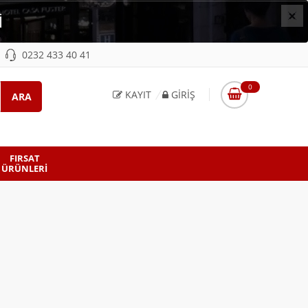
×
İ
0232 433 40 41
0
KAYIT
GIRIŞ
FIRSAT
ÜRÜNLERI