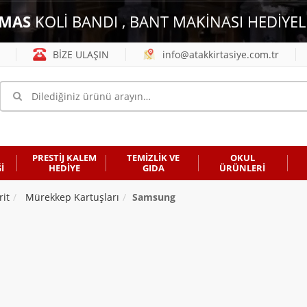
MAS
KOLİ BANDI , BANT MAKİNASI HEDİYEL
BİZE ULAŞIN
info@atakkirtasiye.com.tr
PRESTİJ KALEM
TEMİZLİK VE
OKUL
İ
HEDİYE
GIDA
ÜRÜNLERİ
rit
Mürekkep Kartuşları
Samsung