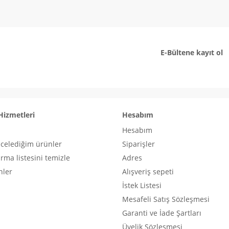
E-Bültene kayıt ol
Hizmetleri
Hesabım
Hesabım
ncelediğim ürünler
Siparişler
ırma listesini temizle
Adres
nler
Alışveriş sepeti
İstek Listesi
Mesafeli Satış Sözleşmesi
Garanti ve İade Şartları
Üyelik Sözleşmesi