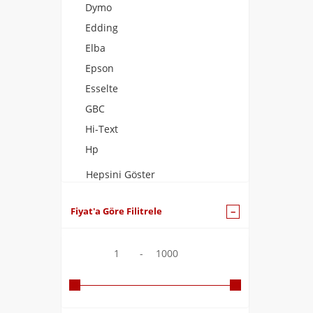
Dymo
Edding
Elba
Epson
Esselte
GBC
Hi-Text
Hp
Hepsini Göster
Fiyat'a Göre Filitrele
1
-
1000