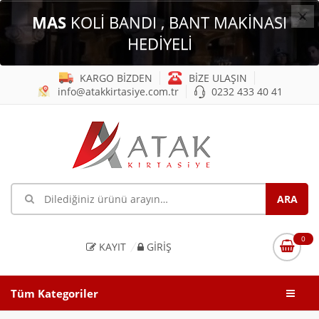
×
MAS
KOLİ BANDI , BANT MAKİNASI
HEDİYELİ
KARGO BİZDEN
BİZE ULAŞIN
info@atakkirtasiye.com.tr
0232 433 40 41
0
KAYIT
GIRIŞ
Tüm Kategoriler