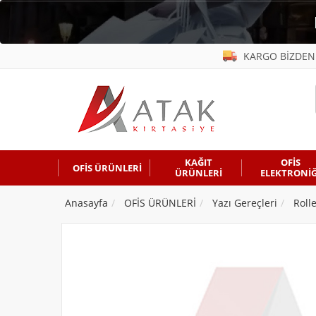
KARGO BİZDEN
KAĞIT
OFİS
OFİS ÜRÜNLERİ
ÜRÜNLERİ
ELEKTRONİĞ
Anasayfa
OFİS ÜRÜNLERİ
Yazı Gereçleri
Roll