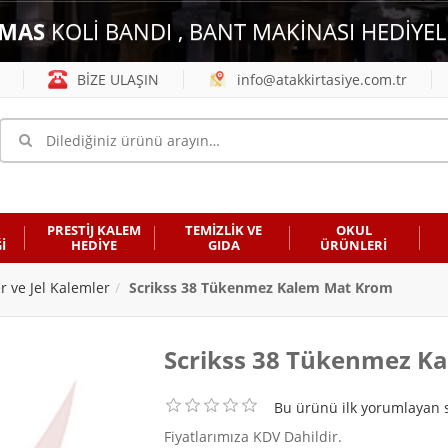
MAS
KOLİ BANDI , BANT MAKİNASI HEDİYEL
BİZE ULAŞIN
info@atakkirtasiye.com.tr
PRESTİJ KALEM
TEMİZLİK VE
OKUL
İ
HEDİYE
GIDA
ÜRÜNLERİ
er ve Jel Kalemler
Scrikss 38 Tükenmez Kalem Mat Krom
Scrikss 38 Tükenmez K
Bu ürünü ilk yorumlayan s
Fiyatlarımıza KDV Dahildir.