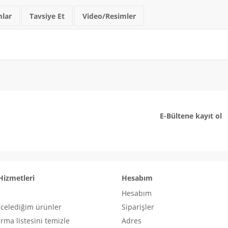
lar
Tavsiye Et
Video/Resimler
E-Bültene kayıt ol
Hizmetleri
Hesabım
Hesabım
ncelediğim ürünler
Siparişler
ırma listesini temizle
Adres