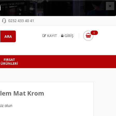
×
İ
0232 433 40 41
0
KAYIT
GIRIŞ
FIRSAT
ÜRÜNLERI
alem Mat Krom
iz olun