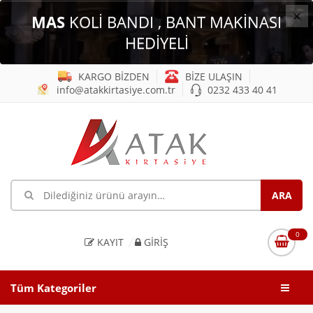
×
MAS
KOLİ BANDI , BANT MAKİNASI
HEDİYELİ
KARGO BİZDEN
BİZE ULAŞIN
info@atakkirtasiye.com.tr
0232 433 40 41
0
KAYIT
GIRIŞ
Tüm Kategoriler