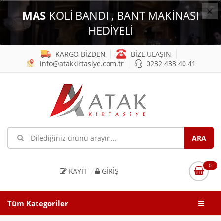
×
MAS
KOLİ BANDI , BANT MAKİNASI
HEDİYELİ
KARGO BİZDEN
BİZE ULAŞIN
info@atakkirtasiye.com.tr
0232 433 40 41
0
KAYIT
GIRIŞ
Tüm Kategoriler