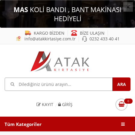
×
MAS
KOLİ BANDI , BANT MAKİNASI
HEDİYELİ
KARGO BİZDEN
BİZE ULAŞIN
info@atakkirtasiye.com.tr
0232 433 40 41
0
KAYIT
GIRIŞ
Tüm Kategoriler