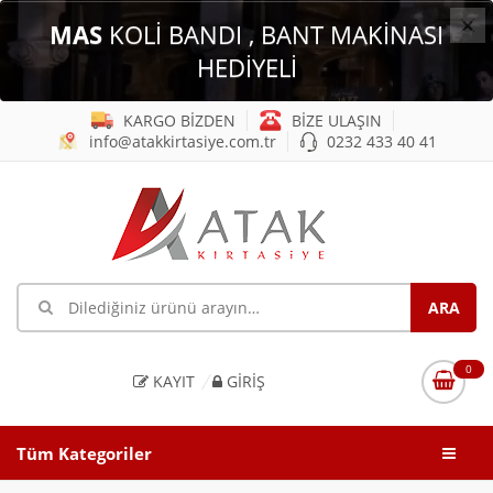
×
MAS
KOLİ BANDI , BANT MAKİNASI
HEDİYELİ
KARGO BİZDEN
BİZE ULAŞIN
info@atakkirtasiye.com.tr
0232 433 40 41
0
KAYIT
GIRIŞ
Tüm Kategoriler