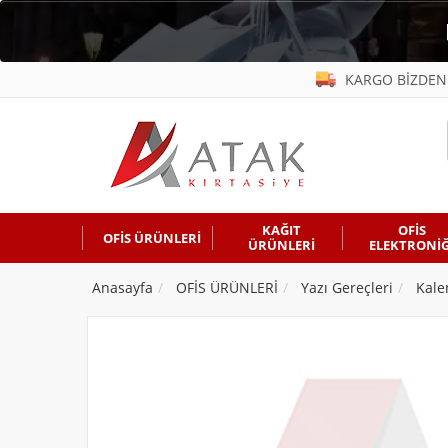
KARGO BİZDEN
KAĞIT
OFİS
OFİS ÜRÜNLERİ
ÜRÜNLERİ
ELEKTRONİĞ
Anasayfa
OFİS ÜRÜNLERİ
Yazı Gereçleri
Kale