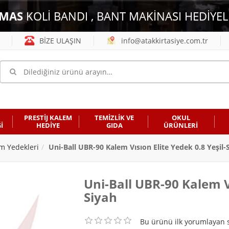
MAS
KOLİ BANDI , BANT MAKİNASI HEDİYEL
BİZE ULAŞIN
info@atakkirtasiye.com.tr
PRESTİJ KALEM
TEMİZLİK VE
OKUL
İ
HEDİYE
GIDA
ÜRÜNLERİ
m Yedekleri
Uni-Ball UBR-90 Kalem Vısıon Elite Yedek 0.8 Yeşil-
Uni-Ball UBR-90 Kalem Vı
Siyah
Bu ürünü ilk yorumlayan s