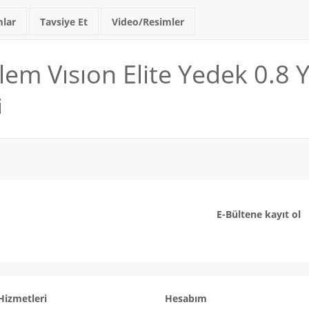
lar
Tavsiye Et
Video/Resimler
em Vısıon Elite Yedek 0.8 Y
i
E-Bültene kayıt ol
Hizmetleri
Hesabım