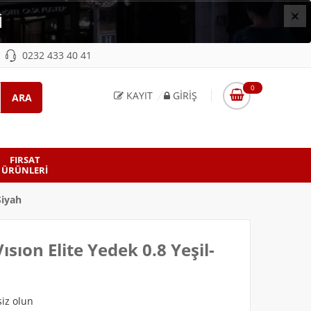
×
İ
0232 433 40 41
0
KAYIT
GIRIŞ
FIRSAT
ÜRÜNLERI
Siyah
sıon Elite Yedek 0.8 Yeşil-
iz olun