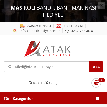
×
MAS
KOLİ BANDI , BANT MAKİNASI
HEDİYELİ
KARGO BİZDEN
BİZE ULAŞIN
info@atakkirtasiye.com.tr
0232 433 40 41
0
KAYIT
GIRIŞ
Tüm Kategoriler