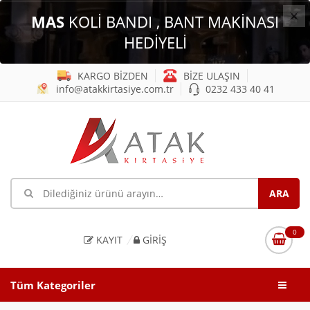
×
MAS
KOLİ BANDI , BANT MAKİNASI
HEDİYELİ
KARGO BİZDEN
BİZE ULAŞIN
info@atakkirtasiye.com.tr
0232 433 40 41
0
KAYIT
GIRIŞ
Tüm Kategoriler