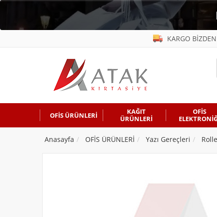
KARGO BİZDEN
KAĞIT
OFİS
OFİS ÜRÜNLERİ
ÜRÜNLERİ
ELEKTRONİĞ
Anasayfa
OFİS ÜRÜNLERİ
Yazı Gereçleri
Roll