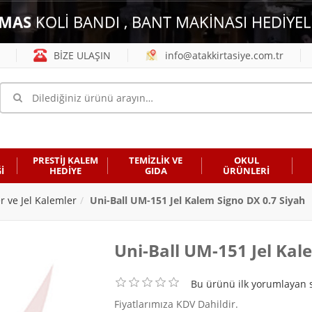
MAS
KOLİ BANDI , BANT MAKİNASI HEDİYEL
BİZE ULAŞIN
info@atakkirtasiye.com.tr
PRESTİJ KALEM
TEMİZLİK VE
OKUL
İ
HEDİYE
GIDA
ÜRÜNLERİ
er ve Jel Kalemler
Uni-Ball UM-151 Jel Kalem Signo DX 0.7 Siyah
Uni-Ball UM-151 Jel Kal
Bu ürünü ilk yorumlayan s
Fiyatlarımıza KDV Dahildir.