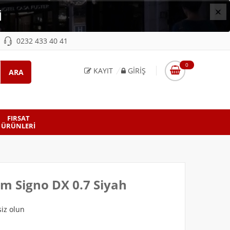
×
İ
0232 433 40 41
0
KAYIT
GIRIŞ
FIRSAT
ÜRÜNLERI
em Signo DX 0.7 Siyah
iz olun