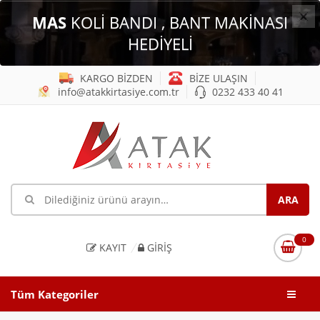
×
MAS
KOLİ BANDI , BANT MAKİNASI
HEDİYELİ
KARGO BİZDEN
BİZE ULAŞIN
info@atakkirtasiye.com.tr
0232 433 40 41
0
KAYIT
GIRIŞ
Tüm Kategoriler