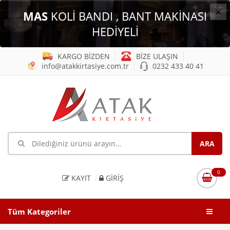
×
MAS
KOLİ BANDI , BANT MAKİNASI
HEDİYELİ
KARGO BİZDEN
BİZE ULAŞIN
info@atakkirtasiye.com.tr
0232 433 40 41
0
KAYIT
GIRIŞ
Tüm Kategoriler