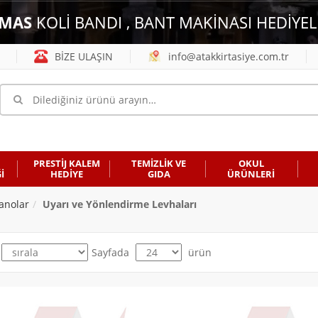
MAS
KOLİ BANDI , BANT MAKİNASI HEDİYEL
BİZE ULAŞIN
info@atakkirtasiye.com.tr
PRESTİJ KALEM
TEMİZLİK VE
OKUL
İ
HEDİYE
GIDA
ÜRÜNLERİ
anolar
Uyarı ve Yönlendirme Levhaları
Sayfada
ürün