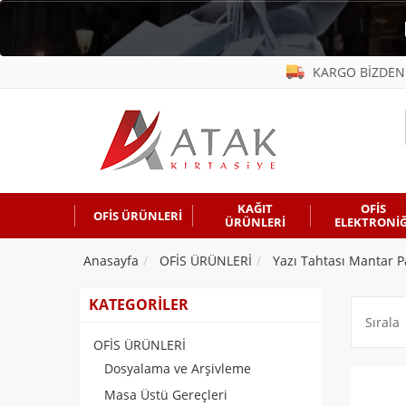
KARGO BİZDEN
KAĞIT
OFİS
OFİS ÜRÜNLERİ
ÜRÜNLERİ
ELEKTRONİĞ
Anasayfa
OFİS ÜRÜNLERİ
Yazı Tahtası Mantar P
KATEGORİLER
Sırala
OFİS ÜRÜNLERİ
Dosyalama ve Arşivleme
Masa Üstü Gereçleri