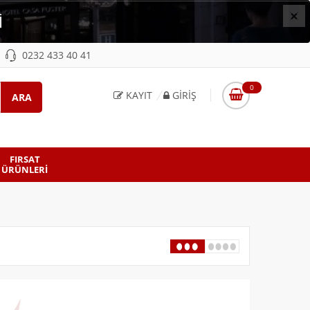
×
İ
0232 433 40 41
0
KAYIT
GIRIŞ
FIRSAT
ÜRÜNLERI