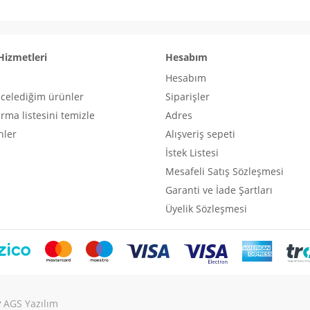
Hizmetleri
Hesabım
Hesabım
ncelediğim ürünler
Siparişler
ırma listesini temizle
Adres
nler
Alışveriş sepeti
İstek Listesi
Mesafeli Satış Sözleşmesi
Garanti ve İade Şartları
Üyelik Sözleşmesi
y
AGS Yazılım