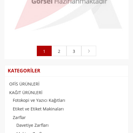
Oyal Diplomat Zarf 105x240mm Penc..
1
2
3
0,27 TL
KATEGORİLER
OFİS ÜRÜNLERİ
KAĞIT ÜRÜNLERİ
Fotokopi ve Yazıcı Kağıtları
Etiket ve Etiket Makinaları
Zarflar
Davetiye Zarfları