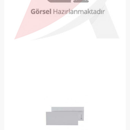
Oyal Diplomat Zarf 105x240mm Kraf..
0,16 TL