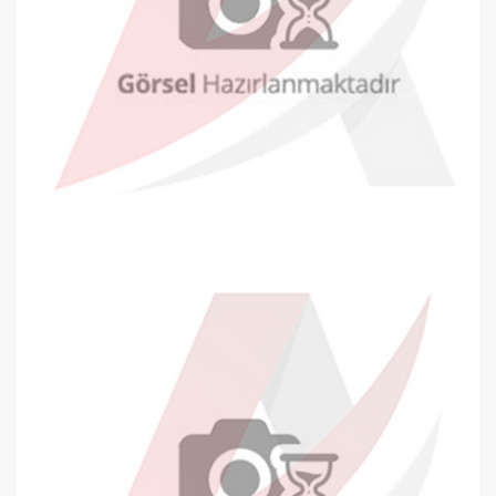
Oyal Diplomat Zarf 105x240mm Beya..
0,23 TL