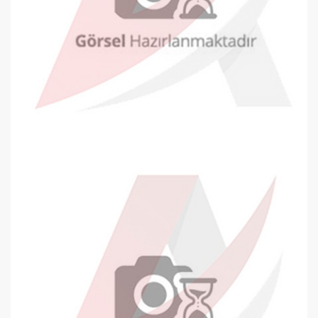
Oyal Diplomat Zarf 105x240mm Beya..
7,79 TL