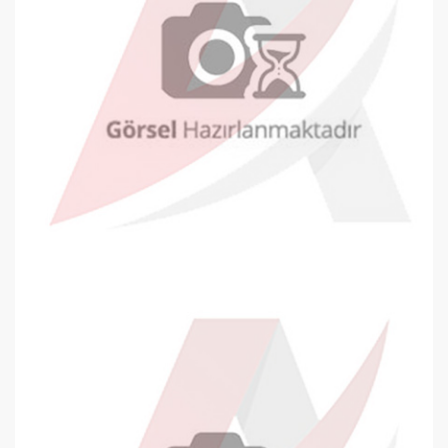
Oyal Davetiye Zarfı 140x200mm Bey..
0,26 TL