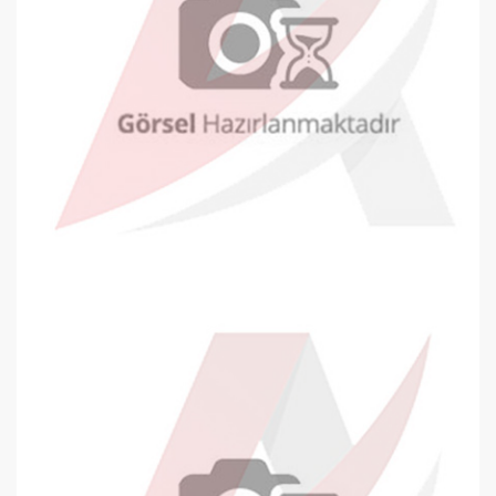
Oyal Diplomat Zarf 105x240mm Beya..
0,25 TL