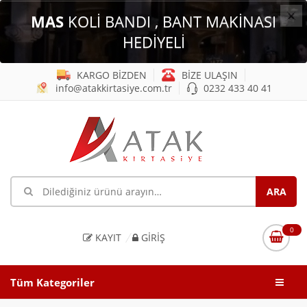
×
MAS
KOLİ BANDI , BANT MAKİNASI
HEDİYELİ
KARGO BİZDEN
BİZE ULAŞIN
info@atakkirtasiye.com.tr
0232 433 40 41
0
KAYIT
GIRIŞ
Tüm Kategoriler