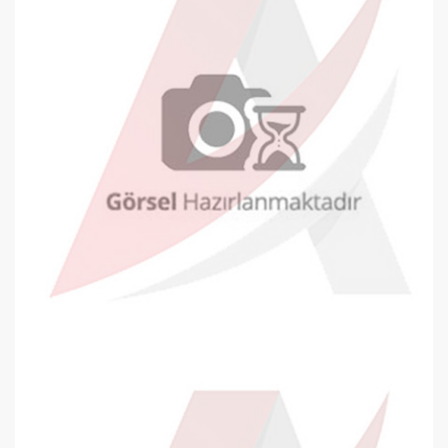
Oyal Davetiye Zarfı 130x180mm Bey..
0,22 TL