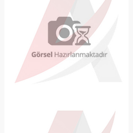
Oyal Davetiye Zarfı 130x180mm Bey..
8,78 TL