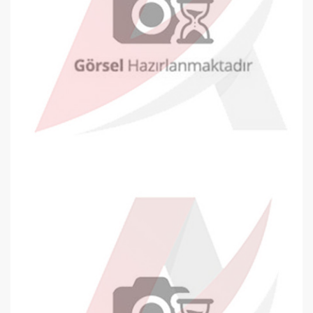
Oyal Diplomat Zarf 105x240mm Beya..
8,50 TL