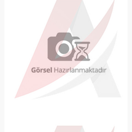
Oyal Davetiye Zarfı 130x180mm Bey..
9,06 TL