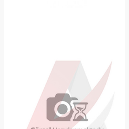
Oyal Diplomat Zarf 105x240mm Kraf..
7,79 TL