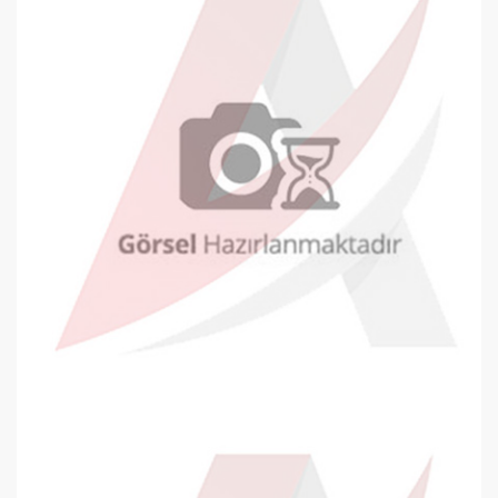
Oyal Davetiye Zarfı 130x180mm Bey..
0,20 TL