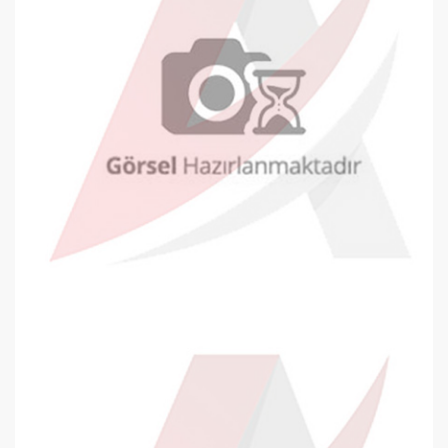
Oyal Davetiye Zarfı 140x200mm Bey..
0,28 TL