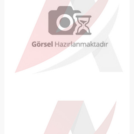
Oyal Davetiye Zarfı 140x200mm Bey..
10,20 TL