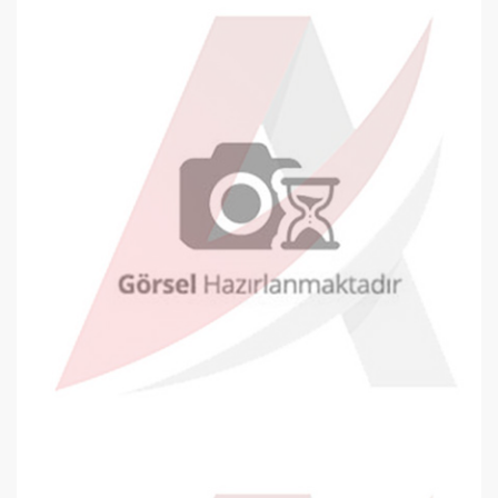
0,00 TL
Oyal Davetiye Zarfı 130x180mm Bey..
0,25 TL